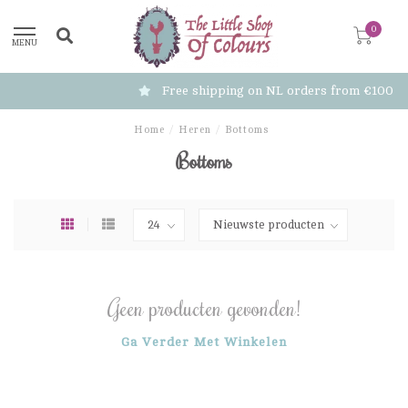
0
MENU
Free shipping on NL orders from €100
Home
/
Heren
/
Bottoms
Bottoms
Geen producten gevonden!
Ga Verder Met Winkelen