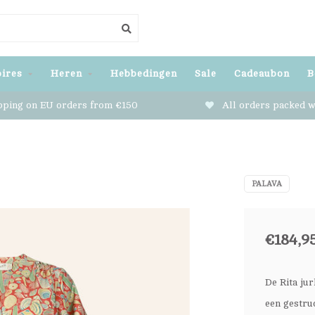
ires
Heren
Hebbedingen
Sale
Cadeaubon
B
pping on EU orders from €150
All orders packed w
PALAVA
€184,9
De Rita jur
een gestru