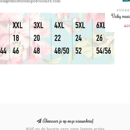
len@thelittleshopofcolours.com
SUGAR
Vicky maxi 
€7
Abonneer je op onze nieuwsbrief
Blijf op de hoogte over onze laatste acties