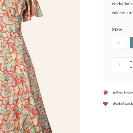
wikkelhals
zakken zit
Size:
S
pick-up in stor
Packed with l