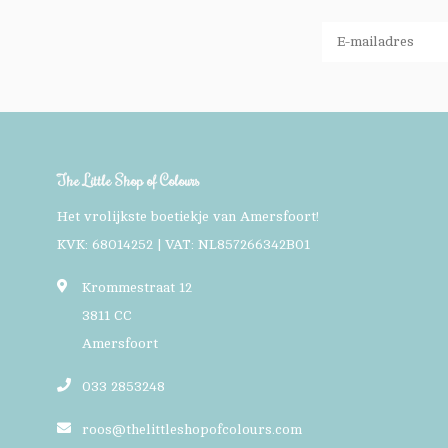
The Little Shop of Colours
Het vrolijkste boetiekje van Amersfoort!
KVK: 68014252 | VAT: NL857266342B01
Krommestraat 12
3811 CC
Amersfoort
033 2853248
roos@thelittleshopofcolours.com