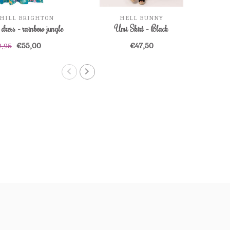
HILL BRIGHTON
HELL BUNNY
dress - rainbow jungle
Umi Skirt - Black
€55,00
€47,50
9,95