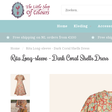
Home
Kleding
Accesso
Free shipping on NL orders from €100
Free shi
Home
/
Rita Long-sleeve - Dark Coral Shells Dress
Rita Long-sleeve - Dark Coral Shells Dress