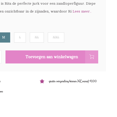
 is Rita de perfecte jurk voor een zandloperfiguur. Diepe
ten onzichtbaar in de zijnaden, waardoor Ri
Lees meer..
M
L
XL
XXL
Toevoegen aan winkelwagen
e
gratis verzending binnen NL vanaf €100
ove