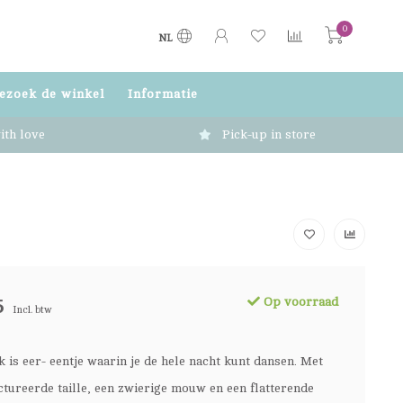
0
NL
ezoek de winkel
Informatie
ith love
Pick-up in store
Op voorraad
5
Incl. btw
k is eer- eentje waarin je de hele nacht kunt dansen. Met
ctureerde taille, een zwierige mouw en een flatterende