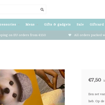
cessories
Mens
Gifts & gadgets
Sale
Giftcard
pping on EU orders from €150
All orders packed w
€7,50
I
Een set va
heb. Op de