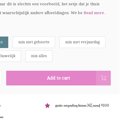
ar dit is slechts een voorbeeld, het setje dat je thuis
at waarschijnlijk andere afbeeldingen. We be
Read more..
en
mix met geboorte
mix met verjaardag
huwelijk
mix alles
Add to cart
e
gratis verzending binnen NL vanaf €100
ove