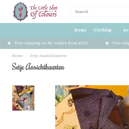
Home
Clothing
Ac
Free shipping on NL orders from €100
Free shi
Home
/
Setje Ansichtkaarten
Setje Ansichtkaarten