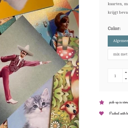
kaarten, ma
krijgt bev
Color:
Algeme
mix met 
pick-up in stor
Packed with l