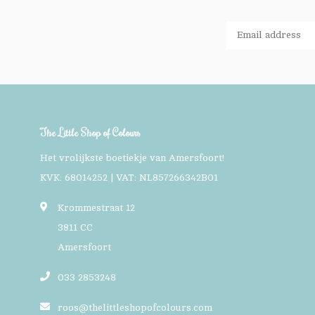
The Little Shop of Colours
Het vrolijkste boetiekje van Amersfoort!
KVK: 68014252 | VAT: NL857266342B01
Krommestraat 12
3811 CC
Amersfoort
033 2853248
roos@thelittleshopofcolours.com