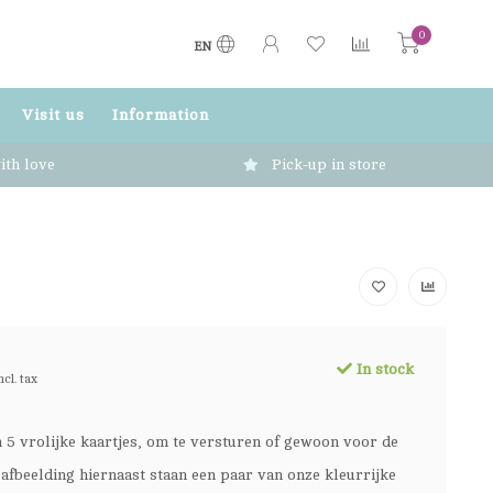
0
EN
Visit us
Information
ith love
Pick-up in store
In stock
ncl. tax
n 5 vrolijke kaartjes, om te versturen of gewoon voor de
 afbeelding hiernaast staan een paar van onze kleurrijke