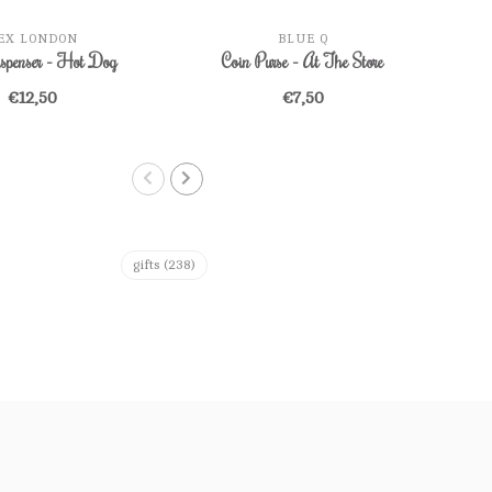
EX LONDON
BLUE Q
spenser - Hot Dog
Coin Purse - At The Store
St
B
€12,50
€7,50
gifts
(238)