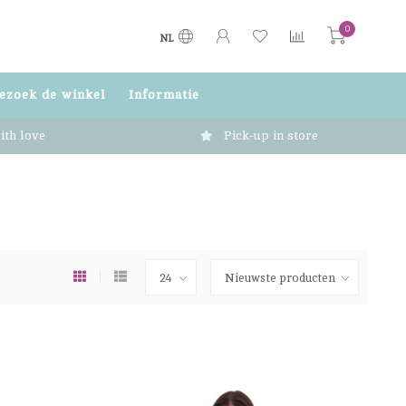
0
NL
ezoek de winkel
Informatie
ith love
Pick-up in store