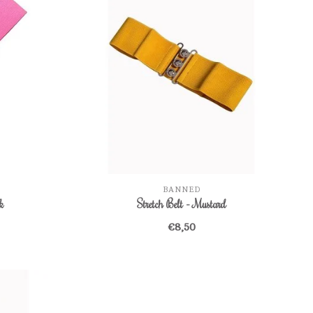
BANNED
k
Stretch Belt - Mustard
€8,50