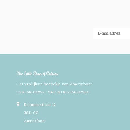
The Little Shop of Colours
Het vrolijkste boetiekje van Amersfoort!
KVK: 68014252 | VAT: NL857266342B01
Krommestraat 12
3811 CC
Amersfoort