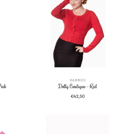
BANNED
Pink
Dolly Cardigan - Red
€42,50