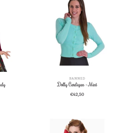
BANNED
ndy
Dolly Cardigan - Mint
€42,50