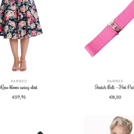
BANNED
BANNED
Rose bloom swing skirt
Stretch Belt - Hot Pin
€59,95
€8,50