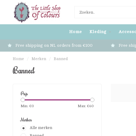
Home
Kleding
Accesso
Free shipping on NL orders from €100
Free shi
Home
/
Merken
/
Banned
Banned
Prijs
Min: €
0
Max: €
60
Merken
Alle merken
Banned