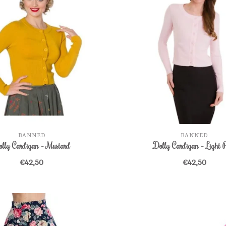
BANNED
BANNED
lly Cardigan - Mustard
Dolly Cardigan - Light 
€42,50
€42,50