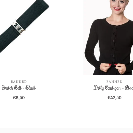
BANNED
BANNED
Stretch Belt - Black
Dolly Cardigan - Blac
€8,50
€42,50