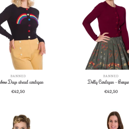
BANNED
BANNED
nbow Days ahead cardigan
Dolly Cardigan - Burgu
€42,50
€42,50