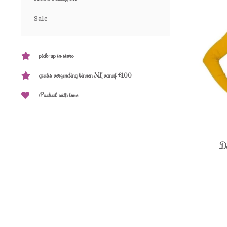
Sale
pick-up in store
gratis verzending binnen NL vanaf €100
Packed with love
Do