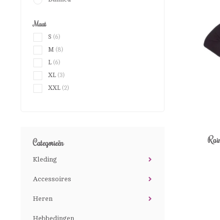
Maat
S
(6)
M
(8)
L
(6)
XL
(3)
XXL
(2)
Rai
Categorieën
Kleding
Accessoires
Heren
Hebbedingen