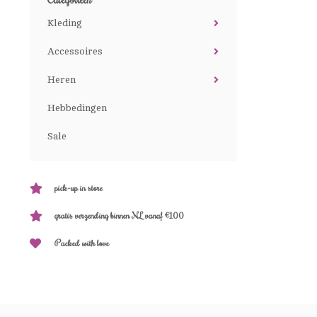
Kleding
Accessoires
Heren
Hebbedingen
Sale
pick-up in store
gratis verzending binnen NL vanaf €100
Packed with love