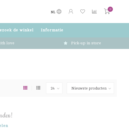
0
NL
ezoek de winkel
Informatie
ith love
Pick-up in store
nden!
elen