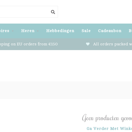
ires
Heren
Hebbedingen
Sale
Cadeaubon
B
pping on EU orders from €150
All orders packed w
Geen producten gevo
Ga Verder Met Wink