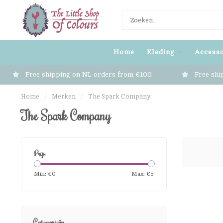
Home
Kleding
Accesso
Free shipping on NL orders from €100
Free shi
Home
/
Merken
/
The Spark Company
The Spark Company
Prijs
Min: €
0
Max: €
5
Categorieën