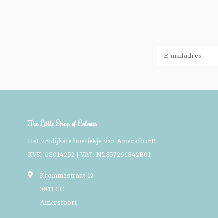
The Little Shop of Colours
Het vrolijkste boetiekje van Amersfoort!
KVK: 68014252 | VAT: NL857266342B01
Krommestraat 12
3811 CC
Amersfoort