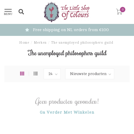
0
MENU
Free shipping on NL orders from €100
Home
/
Merken
/
The unemployed philosophers guild
The unemployed philosophers guild
Geen producten gevonden!
Ga Verder Met Winkelen