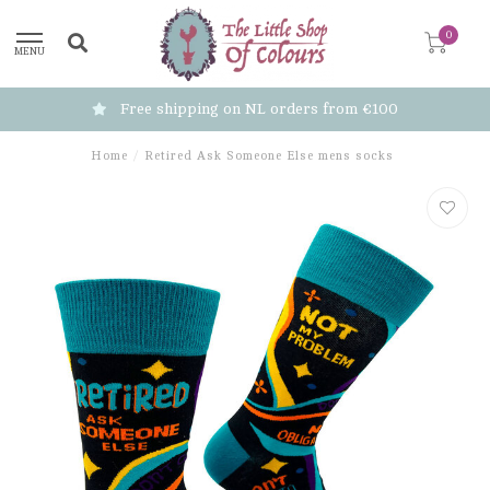
0
MENU
n NL orders from €100
Free shipping
Home
/
Retired Ask Someone Else mens socks