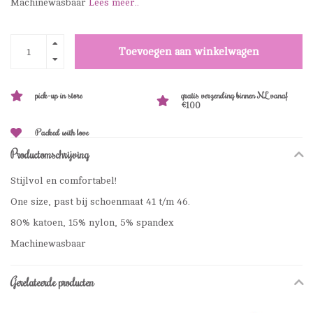
Machinewasbaar
Lees meer..
Toevoegen aan winkelwagen
pick-up in store
gratis verzending binnen NL vanaf
€100
Packed with love
Productomschrijving
Stijlvol en comfortabel!
One size, past bij schoenmaat 41 t/m 46.
80% katoen, 15% nylon, 5% spandex
Machinewasbaar
Gerelateerde producten