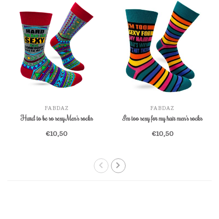
FABDAZ
FABDAZ
Hard to be so sexy Men's socks
I'm too sexy for my hair men's socks
€10,50
€10,50