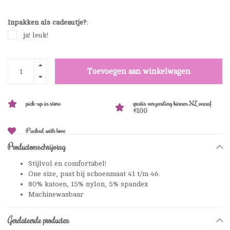
Inpakken als cadeautje?:
ja! leuk!
Toevoegen aan winkelwagen
pick-up in store
gratis verzending binnen NL vanaf
€100
Packed with love
Productomschrijving
Stijlvol en comfortabel!
One size, past bij schoenmaat 41 t/m 46.
80% katoen, 15% nylon, 5% spandex
Machinewasbaar
Gerelateerde producten