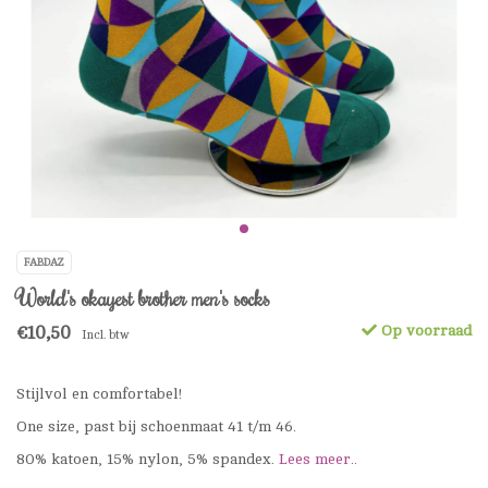
FABDAZ
World's okayest brother men's socks
€10,50
Op voorraad
Incl. btw
Stijlvol en comfortabel!
One size, past bij schoenmaat 41 t/m 46.
80% katoen, 15% nylon, 5% spandex.
Lees meer..