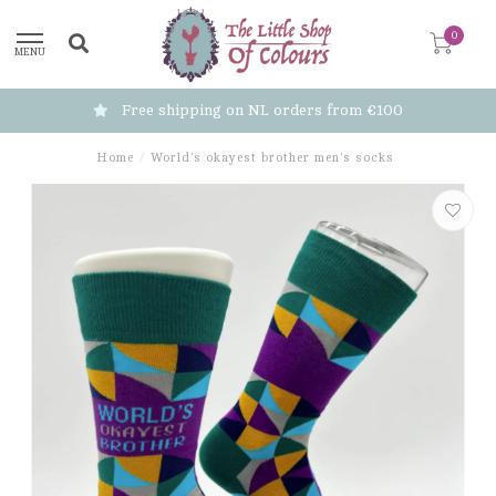
0
MENU
Free shipping on NL orders from €100
Home
/
World's okayest brother men's socks