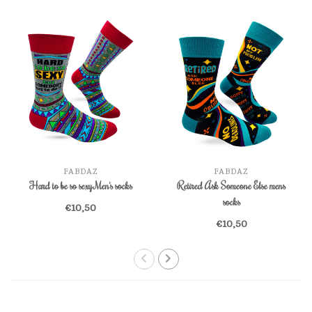
FABDAZ
FABDAZ
Hard to be so sexy Men's socks
Retired Ask Someone Else mens
socks
€10,50
€10,50