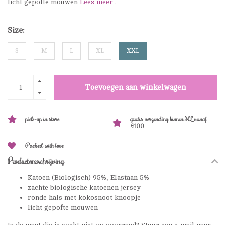
licht gepofte mouwen
Lees meer..
Size:
S
M
L
XL
XXL
Toevoegen aan winkelwagen
pick-up in store
gratis verzending binnen NL vanaf
€100
Packed with love
Productomschrijving
Katoen (Biologisch) 95%, Elastaan 5%
zachte biologische katoenen jersey
ronde hals met kokosnoot knoopje
licht gepofte mouwen