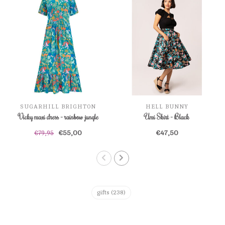
SUGARHILL BRIGHTON
HELL BUNNY
Vicky maxi dress - rainbow jungle
Umi Skirt - Black
€55,00
€47,50
€79,95
gifts
(238)