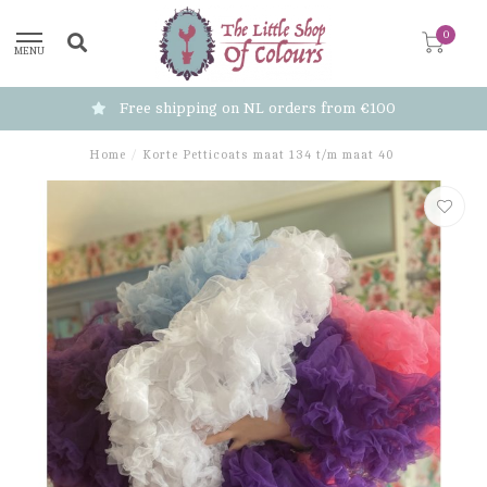
0
MENU
Free shipping on NL orders from €100
Home
/
Korte Petticoats maat 134 t/m maat 40