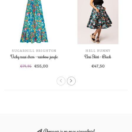
SUGARHILL BRIGHTON
HELL BUNNY
Vicky maxi dress - rainbow jungle
Umi Skirt - Black
€55,00
€47,50
€79,95
Abonneer je op onze nieuwsbrief