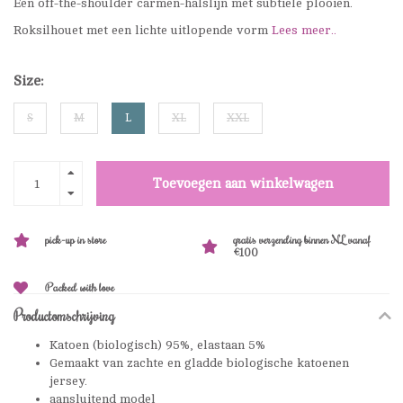
Een off-the-shoulder carmen-halslijn met subtiele plooien.
Roksilhouet met een lichte uitlopende vorm
Lees meer..
Size:
S
M
L
XL
XXL
Toevoegen aan winkelwagen
pick-up in store
gratis verzending binnen NL vanaf
€100
Packed with love
Productomschrijving
Katoen (biologisch) 95%, elastaan 5%
Gemaakt van zachte en gladde biologische katoenen
jersey.
aansluitend model