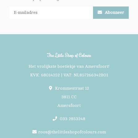
Abonneer
The Little Shop of Colours
Het vrolijkste boetiekje van Amersfoort!
KVK: 68014252 | VAT: NL857266342B01
Krommestraat 12
3811 CC
Amersfoort
033 2853248
roos@thelittleshopofcolours.com