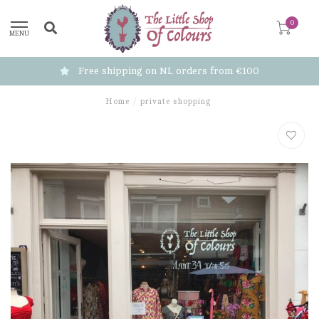
0
MENU
Free shipping on NL orders from €100
Home
/
private shopping